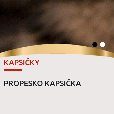
KAPSIČKY
PROPESKO KAPSIČKA
4X100 G
2 x s kuřecím a játry,
2 x s jehněčím a kuřecím