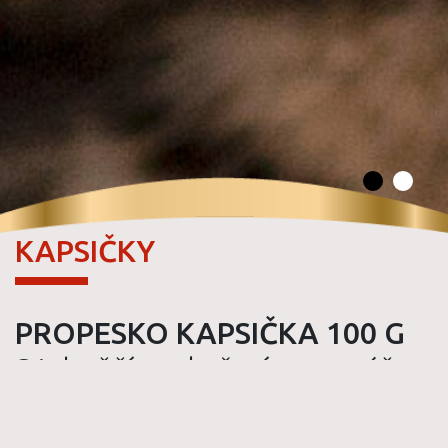
KAPSIČKY
PROPESKO KAPSIČKA 100 G
S jehněčím a kuřecím v omáčce
Kompletní krmivo pro dospělé kočky.