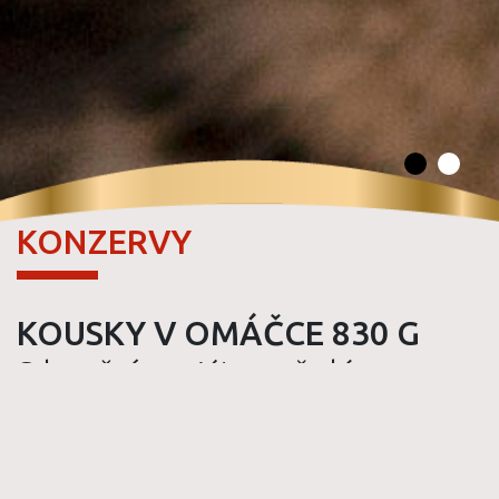
KONZERVY
KOUSKY V OMÁČCE 830 G
S hovězím a játry v želé
Kompletní krmivo pro dospělé kočky.