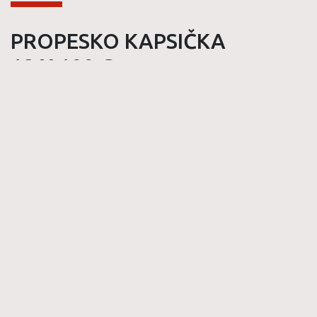
PROPESKO KAPSIČKA
12 X 100 G
3 x kuřecí, 3 x hovězí, 3 x krůtí,
3 x jehněčí v omáčce
Kompletní krmivo pro dospělé psy. S přidanými vitaminy
D3 a E. Kompletní krmivo, skvělá odměna i
pochoutka. Vhodné kombinovat se suchým krmivem.
KOUPIT